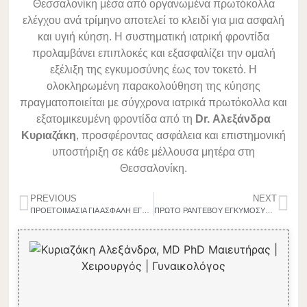
Θεσσαλονίκη μέσα από οργανωμένα πρωτόκολλα
ελέγχου ανά τρίμηνο αποτελεί το κλειδί για μια ασφαλή
και υγιή κύηση. Η συστηματική ιατρική φροντίδα
προλαμβάνει επιπλοκές και εξασφαλίζει την ομαλή
εξέλιξη της εγκυμοσύνης έως τον τοκετό. Η
ολοκληρωμένη παρακολούθηση της κύησης
πραγματοποιείται με σύγχρονα ιατρικά πρωτόκολλα και
εξατομικευμένη φροντίδα από τη
Dr. Αλεξάνδρα
Κυριαζάκη
, προσφέροντας ασφάλεια και επιστημονική
υποστήριξη σε κάθε μέλλουσα μητέρα στη
Θεσσαλονίκη.
PREVIOUS
NEXT
ΠΡΟΕΤΟΙΜΑΣΙΑ ΓΙΑ ΑΣΦΑΛΗ ΕΓΚΥΜΟΣΥΝΗ ΣΤΗ ΘΕΣΣΑΛΟΝΙΚΗ: ΤΙ ΝΑ ΚΑΝΕΤΕ ΠΡΙΝ ΚΑΙ ΣΤΑ ΠΡΩΤΑ ΣΤΑΔΙΑ ΤΗΣ ΚΥΗΣΗΣ
ΠΡΩΤΟ ΡΑΝΤΕΒΟΥ ΕΓΚΥΜΟΣΥΝΗΣ ΣΤΗ ΘΕΣΣΑΛΟΝΙΚΗ: ΤΙ ΠΕΡΙΛΑΜΒΑΝΕΙ ΚΑΙ ΠΩΣ ΘΕΤΕΙ ΤΙΣ ΒΑΣΕΙΣ ΓΙΑ ΑΣΦΑΛΗ ΚΥΗΣΗ