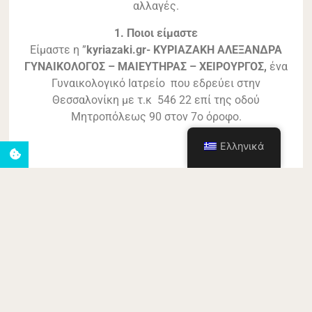
αλλαγές.
1. Ποιοι είμαστε
Είμαστε η ”
kyriazaki
.gr- ΚΥΡΙΑΖΑΚΗ ΑΛΕΞΑΝΔΡΑ
ΓΥΝΑΙΚΟΛΟΓΟΣ – ΜΑΙΕΥΤΗΡΑΣ – ΧΕΙΡΟΥΡΓΟΣ,
ένα
Γυναικολογικό Ιατρείο που εδρεύει στην
Θεσσαλονίκη με τ.κ 546 22 επί της οδού
Μητροπόλεως 90 στον 7ο όροφο.
Ελληνικά
Δεσμευόμαστε να παρέχουμε ένα ασφαλές
περιβάλλον, ενισχύοντας την φροντίδα των ασθενών
και παρέχοντας λειτουργική ποιότητα εντός των
χρονικών και δημοσιονομικών περιορισμών. Στο
Ιατρείο μας αντιμετωπίζουμε πληθώρα
γυναικολογικών παθήσεων και επενδύουμε συνεχώς
σε σύγχρονο τεχνολογικό εξοπλισμό.
2. Τι προσωπικά δεδομένα συλλέγουμε για εσάς;